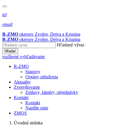
tel
email
R-ZMO
okresov Zvolen, Detva a Krupina
R-ZMO
okresov Zvolen, Detva a Krupina
Hľadaný výraz
Hľadať
rozšírené vyhľadávanie
R-ZMO
Stanovy
Orgány združenia
Aktuality
Zverejňovanie
Zmluvy, faktúry, objednávky
Kontakt
Kontakt
Napíšte nám
ZMOS
Úvodná stránka