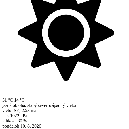
31 °C
14 °C
jasná obloha, slabý severozápadný vietor
vietor
SZ
,
2.53 m/s
tlak
1022 hPa
vlhkosť
30 %
pondelok 10. 8. 2026